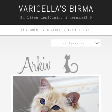
VARICELLA'S BIRMA
En liten uppfödning i hemmamiljö
VÄLKOMMEN
OM
MINA KATTER
ARKIV
KONTAKT
-- Arkiv --