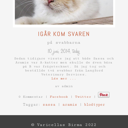
IGÅR KOM SVAREN
på svabbarna
10 juni, 2014, tisdag
Sedan tidigare visste jag att både Sassa och
Aramis var A-katter men skulle de även bära
på B var frågetecknet. Så jag tog och
beställde två svabbar från Langford
Veterinary Services.
Läs mer ...
av admin
0 Kommentar |
Facebook
|
Twitter
|
Taggar:
sassa
|
aramis
|
blodtyper
© Varicellas Birma 2022