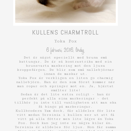
KULLENS CHARMTROLL
Yoka Pox
6 februari, 2016, lördag
Det är något speciellt med bruna små
kattungar. De är så kontrastrika med sin
brunsvarta maskering mot den ljusa
kroppsfärgen. De blir som små nallebjörnar
innan de maskar ut.
Yoka Pox är verkligen en liten go charmig
nallebjörn. Han är den som först kommer när
man ropar och springer mot en. Ja, hjärtat
smälter lite!
Sedan är det lite extra roligt - han är
perfekt på alla sina markeringar - det
tillhör ju inte till vanligheten att man ska
få bingo på markeringar.
Kullbrodern Yam dock, får alldeles för lite
vitt medan Yersinia i kullen ser ut att få
vitt på alla fötter men lite lägre än Yoka
Pox. Dock kan jag inte se några kilar än.
Yersinia är alldeles för ljus. Hon får samma