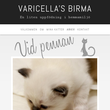
VARICELLA'S BIRMA
En liten uppfödning i hemmamiljö
VÄLKOMMEN
OM
MINA KATTER
ARKIV
KONTAKT