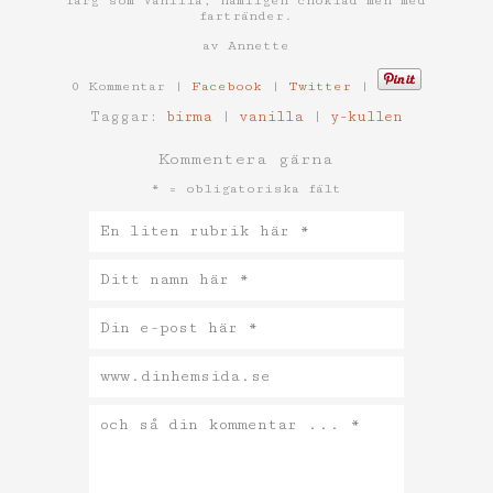
färg som Vanilla, nämligen choklad men med
fartränder.
av Annette
0 Kommentar |
Facebook
|
Twitter
|
Taggar:
birma
|
vanilla
|
y-kullen
Kommentera gärna
* = obligatoriska fält