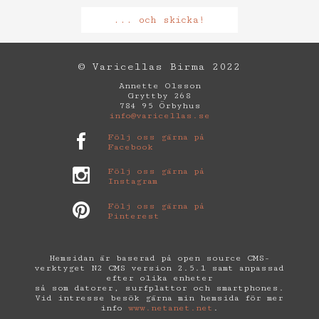
... och skicka!
© Varicellas Birma 2022
Annette Olsson
Gryttby 268
784 95 Örbyhus
info@varicellas.se
Följ oss gärna på
Facebook
Följ oss gärna på
Instagram
Följ oss gärna på
Pinterest
Hemsidan är baserad på open source CMS-
verktyget N2 CMS version 2.5.1 samt anpassad
efter olika enheter
så som datorer, surfplattor och smartphones.
Vid intresse besök gärna min hemsida för mer
info
www.netanet.net
.